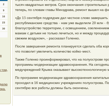
тысяч квадратных метров. Срок окончания строительных 
2
теперь, по словам главы Минздрава, ремонт вышел на 
9
16
«До 15 сентября подрядчик дал честное слово завершить 
республиканские средства - нам уже выделили 20 млн - 
23
благоустройство территории, с освещением, озеленением
30
мамам с детьми не только лечиться, но и между процеду
свежим воздухом», - рассказал Голенко.
После завершения ремонта планируется сделать оба ко
что позволит увеличить количество койко-мест.
 в
Также Голенко проинформировал, что на полуострове пр
программы модернизации здравоохранения. На сегодняш
медучреждений Крыма оказывают высокотехнологичную 
 том,
По программе модернизации здравоохранения капиталь
проходил в 16 медицинских учреждениях полуострова. П
еделю
сентябрю все работы должны быть окончены.
ока.