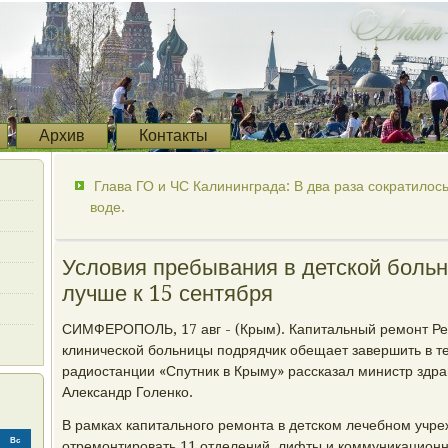
Архив
Контакты
Глава ГО и ЧС Калининграда: В два раза сократилос
воде.
Условия пребывания в детской боль
лучше к 15 сентября
СИМФЕРОПОЛЬ, 17 авг - (Крым). Капитальный ремонт Ре
клинической больницы подрядчик обещает завершить в т
радиостанции «Спутник в Крыму» рассказал министр здр
Александр Голенко.
В рамках капитального ремонта в детском лечебном учр
Вс
отремонтировать 11 отделений, лифты и коммуникационн