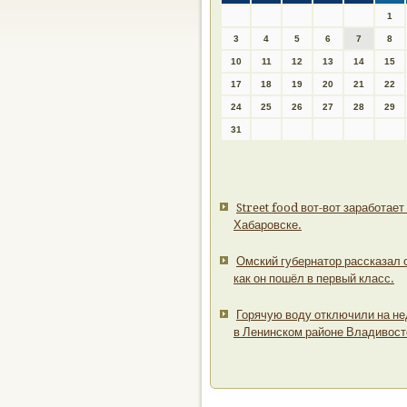
1
3
4
5
6
7
8
10
11
12
13
14
15
17
18
19
20
21
22
24
25
26
27
28
29
31
Street food вот-вот заработает
Хабаровске.
Омский губернатор рассказал о
как он пошёл в первый класс.
Горячую воду отключили на н
в Ленинском районе Владивост