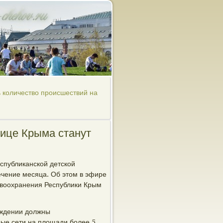
ь количество происшествий на
нице Крыма станут
спубликанской детской
ечение месяца. Об этом в эфире
авоохранения Республики Крым
еждении должны
ые сети на площади более 5