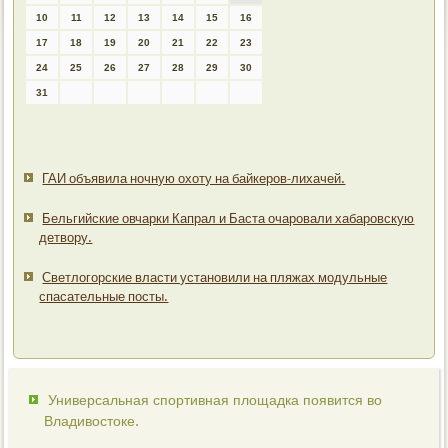
10
11
12
13
14
15
16
17
18
19
20
21
22
23
24
25
26
27
28
29
30
31
ГАИ объявила ночную охоту на байкеров-лихачей.
Бельгийские овчарки Капрал и Баста очаровали хабаровскую
детвору.
Светлогорские власти установили на пляжах модульные
спасательные посты.
Универсальная спортивная площадка появится во
Владивостоке.