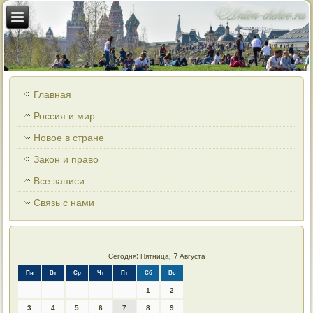
Главная
Россия и мир
Новое в стране
Закон и право
Все записи
Связь с нами
Сегодня: Пятница, 7 Августа
Пн
Вт
Ср
Чт
Пт
Сб
Вс
1
2
3
4
5
6
7
8
9