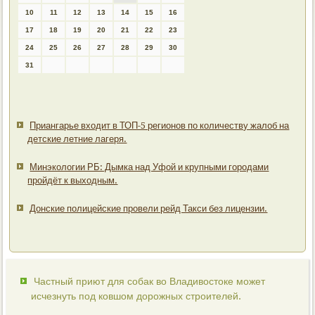
10
11
12
13
14
15
16
17
18
19
20
21
22
23
24
25
26
27
28
29
30
31
Приангарье входит в ТОП-5 регионов по количеству жалоб на
детские летние лагеря.
Минэкологии РБ: Дымка над Уфой и крупными городами
пройдёт к выходным.
Донские полицейские провели рейд Такси без лицензии.
Частный приют для собак во Владивостоке может
исчезнуть под ковшом дорожных строителей.