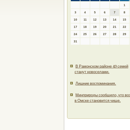
1
3
4
5
6
7
8
10
11
12
13
14
15
17
18
19
20
21
22
24
25
26
27
28
29
31
В Рамонском районе 49 семей
станут новоселами.
Лишние воспоминания.
Минприроды сообщило, что во
в Омске становится чище.