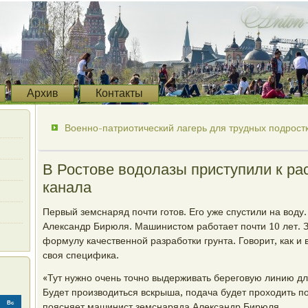
Архив
Контакты
Военно-патриотический лагерь для трудных подростк
В Ростове водолазы приступили к ра
канала
Первый земснаряд почти готов. Его уже спустили на воду.
Александр Бирюля. Машинистом работает почти 10 лет. З
формулу качественной разработки грунта. Говорит, как и 
своя специфика.
«Тут нужно очень точно выдерживать береговую линию для
Будет производиться вскрыша, подача будет проходить по
Вс
поясняет машинист земснаряда Александр Бирюля.