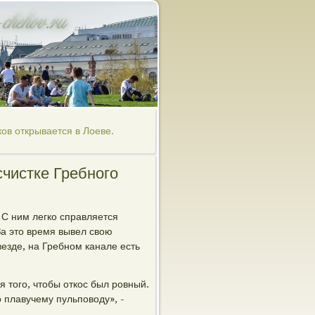
ов открывается в Лоеве.
счистке Гребного
 С ним легко справляется
а это время вывел свою
везде, на Гребном канале есть
 того, чтобы откос был ровный.
 плавучему пульповоду», -