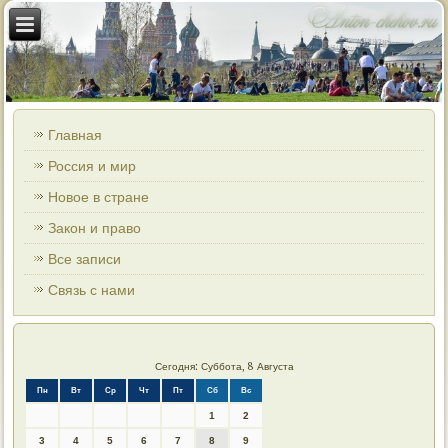
Главная
Россия и мир
Новое в стране
Закон и право
Все записи
Связь с нами
Сегодня: Суббота, 8 Августа
Пн
Вт
Ср
Чт
Пт
Сб
Вс
1
2
3
4
5
6
7
8
9