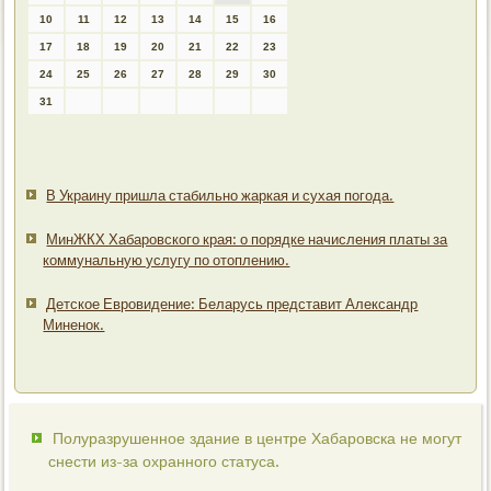
10
11
12
13
14
15
16
17
18
19
20
21
22
23
24
25
26
27
28
29
30
31
В Украину пришла стабильно жаркая и сухая погода.
МинЖКХ Хабаровского края: о порядке начисления платы за
коммунальную услугу по отоплению.
Детское Евровидение: Беларусь представит Александр
Миненок.
Полуразрушенное здание в центре Хабаровска не могут
снести из-за охранного статуса.