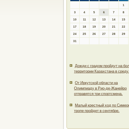
1
3
4
5
6
7
8
10
11
12
13
14
15
17
18
19
20
21
22
24
25
26
27
28
29
31
Дожди с градом пройдут на бо
территории Казахстана в среду
От Иркутской области на
Олимпиаду в Рио-де-Жанейро
отправятся три спортсмена.
Малый крестный ход по Симео
тропе пройдет в сентябре.