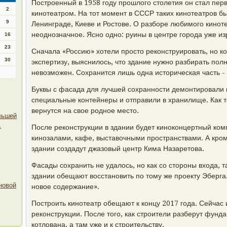
Построенный в 1958 году прошлого столетия он стал пе
2
кинотеатром. На тот момент в СССР таких кинотеатров бы
9
Ленинграде, Киеве и Ростове. О разборе любимого кинот
неоднозначное. Ясно одно: руины в центре города уже и
16
23
Сначала «Россию» хотели просто реконструировать, но к
30
экспертизу, выяснилось, что здание нужно разбирать пол
невозможен. Сохранится лишь одна историческая часть -
Буквы с фасада для лучшей сохранности демонтировали п
специальные контейнеры и отправили в хранилище. Как т
вернутся на свое родное место.
льшей
.
После реконструкции в здании будет киноконцертный ком
кинозалами, кафе, выставочными пространствами. А кроме
здании создадут джазовый центр Кима Назаретова.
Фасады сохранить не удалось, но как со стороны входа, т
здании обещают восстановить по тому же проекту Эберга. 
новой
новое содержание».
Построить кинотеатр обещают к концу 2017 года. Сейчас 
реконструкции. После того, как строители разберут фунда
котлована, а там уже и к строительству.