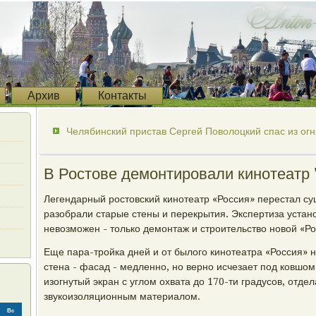
Архив
Контакты
Челябинский пристав Сергей Поволоцкий спас из ог
В Ростове демонтировали кинотеатр 
Легендарный ростовский кинотеатр «Россия» перестал су
разобрали старые стены и перекрытия. Экспертиза устан
невозможен - только демонтаж и строительство новой «Ро
Еще пара-тройка дней и от былого кинотеатра «Россия» н
стена - фасад - медленно, но верно исчезает под ковшом
изогнутый экран с углом охвата до 170-ти градусов, отд
звукоизоляционным материалом.
Вс