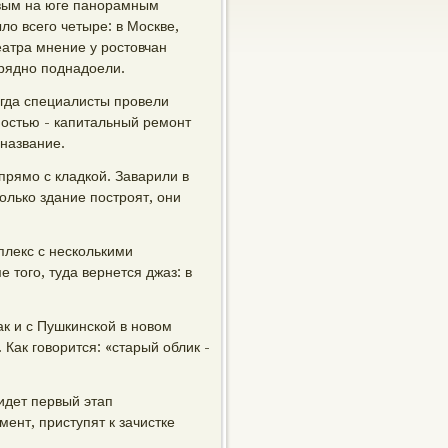
рвым на юге панорамным
ло всего четыре: в Москве,
еатра мнение у ростовчан
зрядно поднадоели.
огда специалисты провели
ностью - капитальный ремонт
 название.
рямо с кладкой. Заварили в
олько здание построят, они
плекс с несколькими
 того, туда вернется джаз: в
ак и с Пушкинской в новом
Как говорится: «старый облик -
идет первый этап
мент, приступят к зачистке