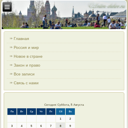
Главная
Россия и мир
Новое в стране
Закон и право
Все записи
Связь с нами
Сегодня: Суббота, 8 Августа
Пн
Вт
Ср
Чт
Пт
Сб
Вс
1
2
3
4
5
6
7
8
9