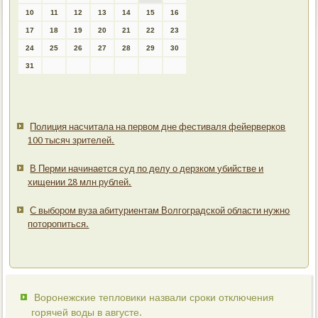
10
11
12
13
14
15
16
17
18
19
20
21
22
23
24
25
26
27
28
29
30
31
Полиция насчитала на первом дне фестиваля фейерверков
100 тысяч зрителей.
В Перми начинается суд по делу о дерзком убийстве и
хищении 28 млн рублей.
С выбором вуза абитуриентам Волгоградской области нужно
поторопиться.
Воронежские тепловики назвали сроки отключения
горячей воды в августе.