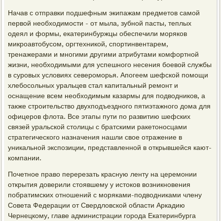
Начав с отправки подшефным экипажам предметов самой
первой необходимости - от мыла, зубной пасты, теплых
одеял и формы, екатеринбуржцы обеспечили моряков
микроавтобусом, оргтехникой, спортинвентарем,
тренажерами и многими другими атрибутами комфортной
жизни, необходимыми для успешного несения боевой службы
в суровых условиях североморья. Апогеем шефской помощи
хлебосольных уральцев стал капитальный ремонт и
оснащение всем необходимым казармы для подводников, а
также строительство двухподъездного пятиэтажного дома для
офицеров флота. Все этапы пути по развитию шефских
связей уральской столицы с братскими ракетоносцами
стратегического назначения нашли свое отражение в
уникальной экспозиции, представленной в открывшейся кают-
компании.
Почетное право перерезать красную ленту на церемонии
открытия доверили стоявшему у истоков возникновения
побратимских отношений с моряками-подводниками члену
Совета Федерации от Свердловской области Аркадию
Чернецкому, главе администрации города Екатеринбурга