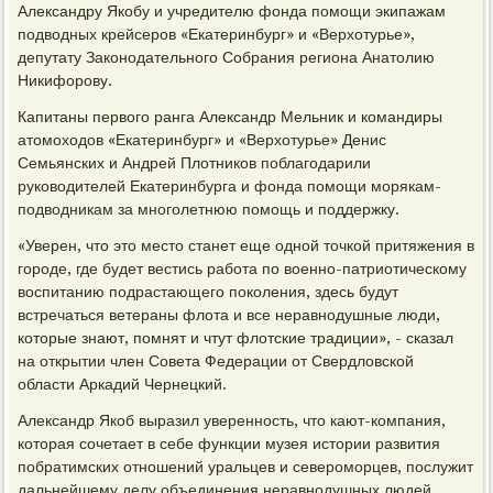
Александру Якобу и учредителю фонда помощи экипажам
подводных крейсеров «Екатеринбург» и «Верхотурье»,
депутату Законодательного Собрания региона Анатолию
Никифорову.
Капитаны первого ранга Александр Мельник и командиры
атомоходов «Екатеринбург» и «Верхотурье» Денис
Семьянских и Андрей Плотников поблагодарили
руководителей Екатеринбурга и фонда помощи морякам-
подводникам за многолетнюю помощь и поддержку.
«Уверен, что это место станет еще одной точкой притяжения в
городе, где будет вестись работа по военно-патриотическому
воспитанию подрастающего поколения, здесь будут
встречаться ветераны флота и все неравнодушные люди,
которые знают, помнят и чтут флотские традиции», - сказал
на открытии член Совета Федерации от Свердловской
области Аркадий Чернецкий.
Александр Якоб выразил уверенность, что кают-компания,
которая сочетает в себе функции музея истории развития
побратимских отношений уральцев и североморцев, послужит
дальнейшему делу объединения неравнодушных людей,