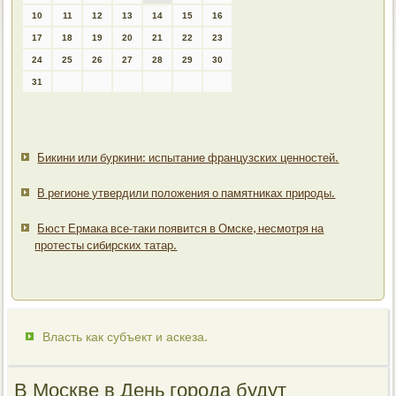
10
11
12
13
14
15
16
17
18
19
20
21
22
23
24
25
26
27
28
29
30
31
Бикини или буркини: испытание французских ценностей.
В регионе утвердили положения о памятниках природы.
Бюст Ермака все-таки появится в Омске, несмотря на
протесты сибирских татар.
Власть как субъект и аскеза.
В Москве в День города будут