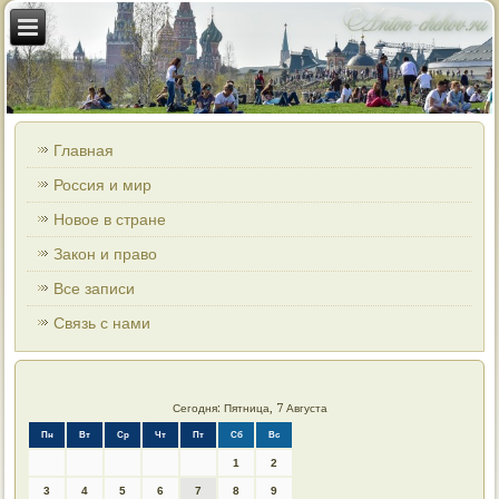
Главная
Россия и мир
Новое в стране
Закон и право
Все записи
Связь с нами
Сегодня: Пятница, 7 Августа
Пн
Вт
Ср
Чт
Пт
Сб
Вс
1
2
3
4
5
6
7
8
9