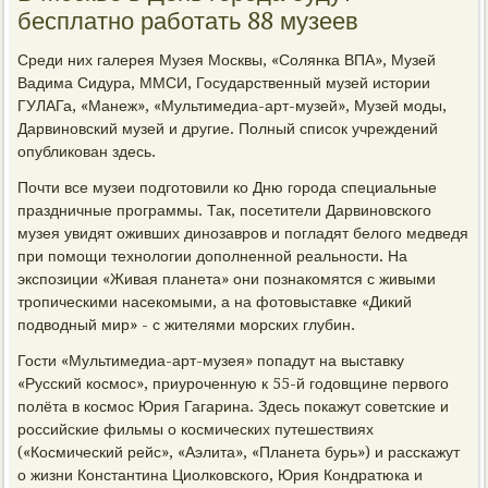
бесплатно работать 88 музеев
Среди них галерея Музея Москвы, «Солянка ВПА», Музей
Вадима Сидура, ММСИ, Государственный музей истории
ГУЛАГа, «Манеж», «Мультимедиа-арт-музей», Музей моды,
Дарвиновский музей и другие. Полный список учреждений
опубликован здесь.
Почти все музеи подготовили ко Дню города специальные
праздничные программы. Так, посетители Дарвиновского
музея увидят оживших динозавров и погладят белого медведя
при помощи технологии дополненной реальности. На
экспозиции «Живая планета» они познакомятся с живыми
тропическими насекомыми, а на фотовыставке «Дикий
подводный мир» - с жителями морских глубин.
Гости «Мультимедиа-арт-музея» попадут на выставку
«Русский космос», приуроченную к 55-й годовщине первого
полёта в космос Юрия Гагарина. Здесь покажут советские и
российские фильмы о космических путешествиях
(«Космический рейс», «Аэлита», «Планета бурь») и расскажут
о жизни Константина Циолковского, Юрия Кондратюка и