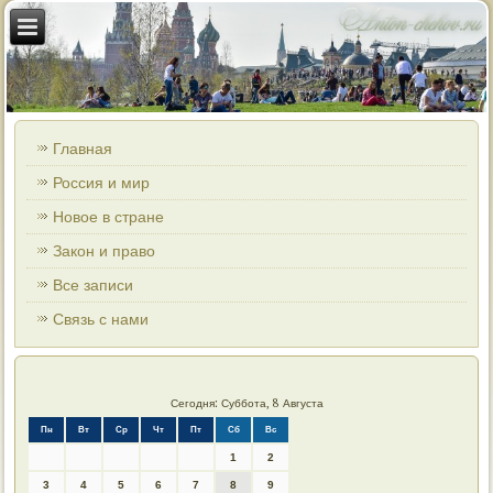
Главная
Россия и мир
Новое в стране
Закон и право
Все записи
Связь с нами
Сегодня: Суббота, 8 Августа
Пн
Вт
Ср
Чт
Пт
Сб
Вс
1
2
3
4
5
6
7
8
9