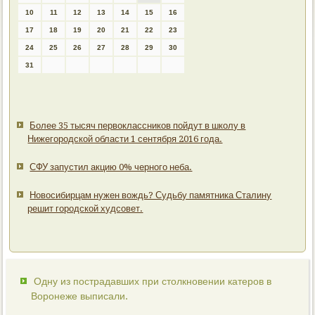
10
11
12
13
14
15
16
17
18
19
20
21
22
23
24
25
26
27
28
29
30
31
Более 35 тысяч первоклассников пойдут в школу в
Нижегородской области 1 сентября 2016 года.
СФУ запустил акцию 0% черного неба.
Новосибирцам нужен вождь? Судьбу памятника Сталину
решит городской худсовет.
Одну из пострадавших при столкновении катеров в
Воронеже выписали.