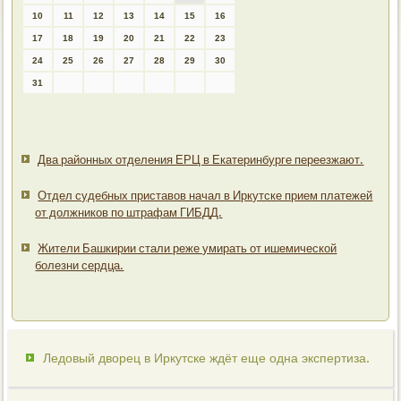
10
11
12
13
14
15
16
17
18
19
20
21
22
23
24
25
26
27
28
29
30
31
Два районных отделения ЕРЦ в Екатеринбурге переезжают.
Отдел судебных приставов начал в Иркутске прием платежей
от должников по штрафам ГИБДД.
Жители Башкирии стали реже умирать от ишемической
болезни сердца.
Ледовый дворец в Иркутске ждёт еще одна экспертиза.