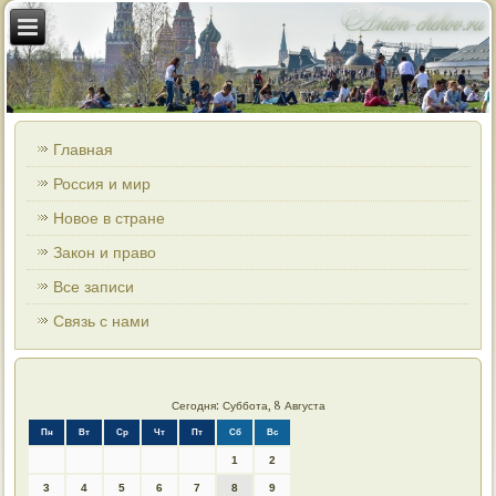
Главная
Россия и мир
Новое в стране
Закон и право
Все записи
Связь с нами
Сегодня: Суббота, 8 Августа
Пн
Вт
Ср
Чт
Пт
Сб
Вс
1
2
3
4
5
6
7
8
9