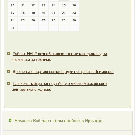
10
11
12
13
14
15
16
17
18
19
20
21
22
23
24
25
26
27
28
29
30
31
Учёные ННГУ разрабатывают новые материалы для
космической техники.
Две новые спортивные площадки построят в Приморье.
На схемы метро нанесут белую линию Московского
центрального кольца.
Ярмарка Всё для школы пройдет в Иркутске.