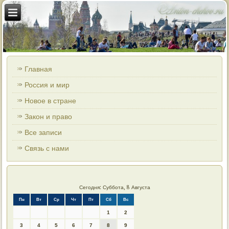
Главная
Россия и мир
Новое в стране
Закон и право
Все записи
Связь с нами
Сегодня: Суббота, 8 Августа
Пн
Вт
Ср
Чт
Пт
Сб
Вс
1
2
3
4
5
6
7
8
9