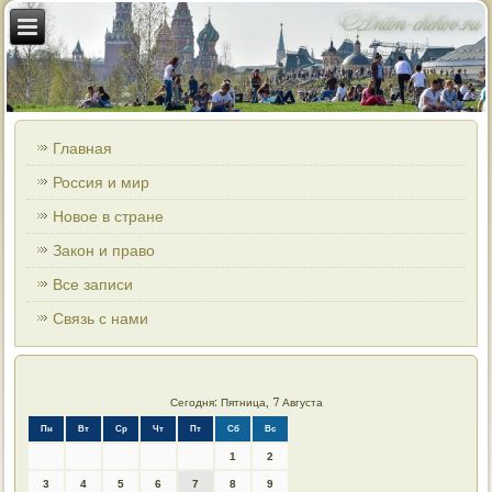
Главная
Россия и мир
Новое в стране
Закон и право
Все записи
Связь с нами
Сегодня: Пятница, 7 Августа
Пн
Вт
Ср
Чт
Пт
Сб
Вс
1
2
3
4
5
6
7
8
9