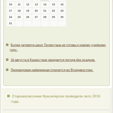
10
11
12
13
14
15
16
17
18
19
20
21
22
23
24
25
26
27
28
29
30
31
Более четверти школ Татарстана не готовы к новому учебному
году.
26 августа в Казахстане ожидается погода без осадков.
Леопардовая набережная откроется во Владивостоке.
Старшеклассники Красноярска проводили лето 2016
года.