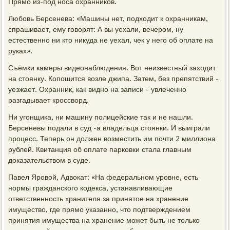
Прямо из-под носа охранников.
Любовь Берсенева: «Машины нет, подходит к охранникам,
спрашивает, ему говорят: А вы уехали, вечером, ну
естественно ни кто никуда не уехал, чек у него об оплате на
руках».
Съёмки камеры видеонаблюдения. Вот неизвестный заходит
на стоянку. Копошится возле джипа. Затем, без препятствий -
уезжает. Охранник, как видно на записи - увлеченно
разгадывает кроссворд.
Ни угонщика, ни машину полицейские так и не нашли.
Берсеневы подали в суд -а владельца стоянки. И выиграли
процесс. Теперь он должен возместить им почти 2 миллиона
рублей. Квитанция об оплате парковки стала главным
доказательством в суде.
Павел Яровой, Адвокат: «На федеральном уровне, есть
нормы гражданского кодекса, устанавливающие
ответственность хранителя за принятое на хранение
имущество, где прямо указанно, что подтверждением
принятия имущества на хранение может быть не только