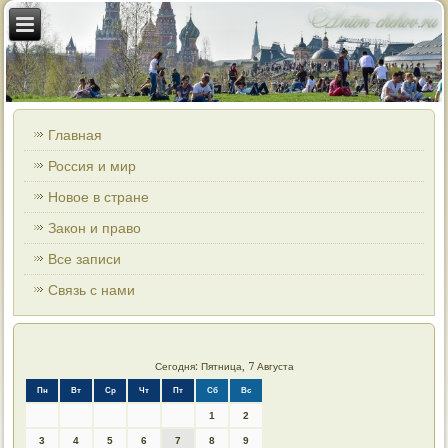
Главная
Россия и мир
Новое в стране
Закон и право
Все записи
Связь с нами
Сегодня: Пятница, 7 Августа
Пн
Вт
Ср
Чт
Пт
Сб
Вс
1
2
3
4
5
6
7
8
9