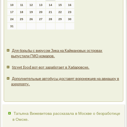
10
11
12
13
14
15
16
17
18
19
20
21
22
23
24
25
26
27
28
29
30
31
Для борьбы с вирусом Зика на Каймановых островах
выпустили ГМО-комаров.
Street food вот-вот заработает в Хабаровске.
Дополнительные автобусы доставят воронежцев на авиашоу в
аэропорту.
Татьяна Вижевитова рассказала в Москве о безработице
в Омске.