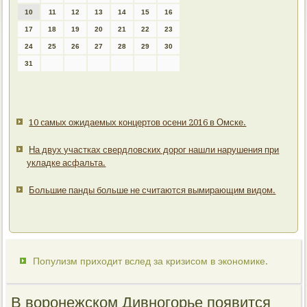
10
11
12
13
14
15
16
17
18
19
20
21
22
23
24
25
26
27
28
29
30
31
10 cамых ожидаемых концертов осени 2016 в Омске.
На двух участках свердловских дорог нашли нарушения при
укладке асфальта.
Большие панды больше не считаются вымирающим видом.
Популизм приходит вслед за кризисом в экономике.
В воронежском Дивногорье появится