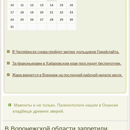
10
11
12
13
14
15
16
17
18
19
20
21
22
23
24
25
26
27
28
29
30
31
В Челябинске снова пройдет митинг дольщиков Гринфлайта.
За браконьерами в Хабаровском крае проследит беспилотник.
Жара вернется в Воронеж на последней рабочей неделе июля.
Мамонты и не только. Палеонтологи нашли в Оханске
кладбище древних зверей.
В Воронежской области запретили