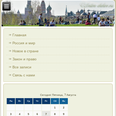
Главная
Россия и мир
Новое в стране
Закон и право
Все записи
Связь с нами
Сегодня: Пятница, 7 Августа
Пн
Вт
Ср
Чт
Пт
Сб
Вс
1
2
3
4
5
6
7
8
9