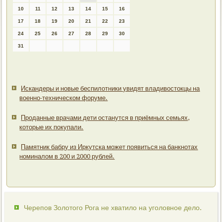
10
11
12
13
14
15
16
17
18
19
20
21
22
23
24
25
26
27
28
29
30
31
Искандеры и новые беспилотники увидят владивостокцы на
военно-техническом форуме.
Проданные врачами дети останутся в приёмных семьях,
которые их покупали.
Памятник бабру из Иркутска может появиться на банкнотах
номиналом в 200 и 2000 рублей.
Черепов Золотого Рога не хватило на уголовное дело.