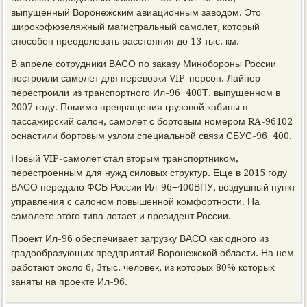
выпущенный Воронежским авиационным заводом. Это
широкофюзеляжный магистральный самолет, который
способен преодолевать расстояния до 13 тыс. км.
В апреле сотрудники ВАСО по заказу Минобороны России
построили самолет для перевозки VIP-персон. Лайнер
перестроили из транспортного Ил-96−400Т, выпущенном в
2007 году. Помимо превращения грузовой кабины в
пассажирский салон, самолет с бортовым номером RA-96102
оснастили бортовым узлом специальной связи СБУС-96−400.
Новый VIP-самолет стал вторым транспортником,
перестроенным для нужд силовых структур. Еще в 2015 году
ВАСО передало ФСБ России Ил-96−400ВПУ, воздушный пункт
управления с салоном повышенной комфортности. На
самолете этого типа летает и президент России.
Проект Ил-96 обеспечивает загрузку ВАСО как одного из
градообразующих предприятий Воронежской области. На нем
работают около 6, 3тыс. человек, из которых 80% которых
заняты на проекте Ил-96.