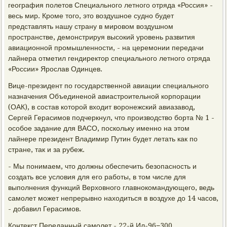
география полетов Специального летного отряда «Россия» -
весь мир. Кроме того, это воздушное судно будет
представлять нашу страну в мировом воздушном
пространстве, демонстрируя высокий уровень развития
авиационной промышленности, - на церемонии передачи
лайнера отметил гендиректор специального летного отряда
«России» Ярослав Одинцев.
Вице-президент по государственной авиации специального
назначения Объединеной авиастроительной корпорации
(ОАК), в состав которой входит воронежский авиазавод,
Сергей Герасимов подчеркнул, что производство борта № 1 -
особое задание для ВАСО, поскольку именно на этом
лайнере президент Владимир Путин будет летать как по
стране, так и за рубеж.
- Мы понимаем, что должны обеспечить безопасность и
создать все условия для его работы, в том числе для
выполнения функций Верховного главнокомандующего, ведь
самолет может непрерывно находиться в воздухе до 14 часов,
- добавил Герасимов.
Контекст Переданный самолет - 22-й Ил-96−300,