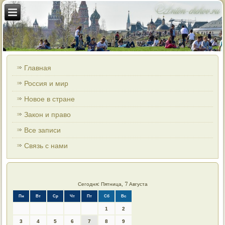
Главная
Россия и мир
Новое в стране
Закон и право
Все записи
Связь с нами
Сегодня: Пятница, 7 Августа
Пн
Вт
Ср
Чт
Пт
Сб
Вс
1
2
3
4
5
6
7
8
9