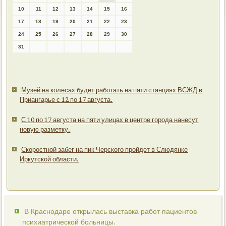
10
11
12
13
14
15
16
17
18
19
20
21
22
23
24
25
26
27
28
29
30
31
Музей на колесах будет работать на пяти станциях ВСЖД в
Приангарье с 12 по 17 августа.
С 10 по 17 августа на пяти улицах в центре города нанесут
новую разметку.
Скоростной забег на пик Черского пройдет в Слюдянке
Иркутской области.
В Краснодаре открылась выставка работ пациентов
психиатрической больницы.