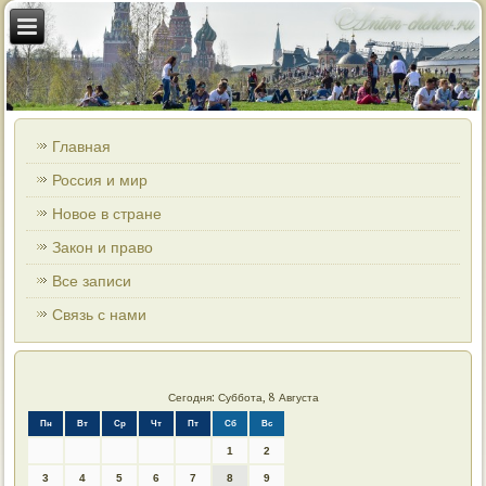
Главная
Россия и мир
Новое в стране
Закон и право
Все записи
Связь с нами
Сегодня: Суббота, 8 Августа
Пн
Вт
Ср
Чт
Пт
Сб
Вс
1
2
3
4
5
6
7
8
9