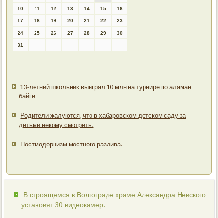
10
11
12
13
14
15
16
17
18
19
20
21
22
23
24
25
26
27
28
29
30
31
13-летний школьник выиграл 10 млн на турнире по аламан
байге.
Родители жалуются, что в хабаровском детском саду за
детьми некому смотреть.
Постмодернизм местного разлива.
В строящемся в Волгограде храме Александра Невского
установят 30 видеокамер.