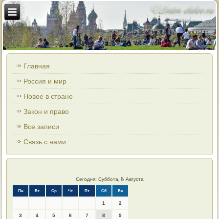
Главная
Россия и мир
Новое в стране
Закон и право
Все записи
Связь с нами
Сегодня: Суббота, 8 Августа
Пн
Вт
Ср
Чт
Пт
Сб
Вс
1
2
3
4
5
6
7
8
9