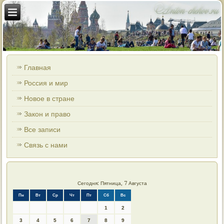
Главная
Россия и мир
Новое в стране
Закон и право
Все записи
Связь с нами
Сегодня: Пятница, 7 Августа
Пн
Вт
Ср
Чт
Пт
Сб
Вс
1
2
3
4
5
6
7
8
9