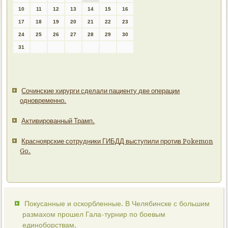
10
11
12
13
14
15
16
17
18
19
20
21
22
23
24
25
26
27
28
29
30
31
Сочинские хирурги сделали пациенту две операции
одновременно.
Активированный Трамп.
Красноярские сотрудники ГИБДД выступили против Pokemon
Go.
Покусанные и оскорбленные. В Челябинске с большим
размахом прошел Гала-турнир по боевым
единоборствам.