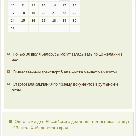
10
11
12
13
14
15
16
17
18
19
20
21
22
23
24
25
26
27
28
29
30
31
Ночью 30 июля белорусы могут загадывать по 20 желаний в
час.
Общественный транспорт Челябинска меняет маршруты.
Стартовала кампания по приему документов в румынские
вузы.
Опорными для Российского движения школьников станут
65 школ Хабаровского края.