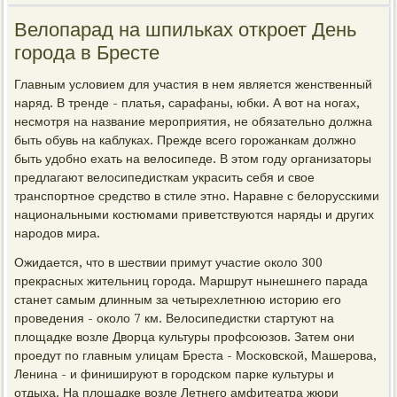
Велопарад на шпильках откроет День
города в Бресте
Главным условием для участия в нем является женственный
наряд. В тренде - платья, сарафаны, юбки. А вот на ногах,
несмотря на название мероприятия, не обязательно должна
быть обувь на каблуках. Прежде всего горожанкам должно
быть удобно ехать на велосипеде. В этом году организаторы
предлагают велосипедисткам украсить себя и свое
транспортное средство в стиле этно. Наравне с белорусскими
национальными костюмами приветствуются наряды и других
народов мира.
Ожидается, что в шествии примут участие около 300
прекрасных жительниц города. Маршрут нынешнего парада
станет самым длинным за четырехлетнюю историю его
проведения - около 7 км. Велосипедистки стартуют на
площадке возле Дворца культуры профсоюзов. Затем они
проедут по главным улицам Бреста - Московской, Машерова,
Ленина - и финишируют в городском парке культуры и
отдыха. На площадке возле Летнего амфитеатра жюри