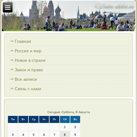
Главная
Россия и мир
Новое в стране
Закон и право
Все записи
Связь с нами
Сегодня: Суббота, 8 Августа
Пн
Вт
Ср
Чт
Пт
Сб
Вс
1
2
3
4
5
6
7
8
9