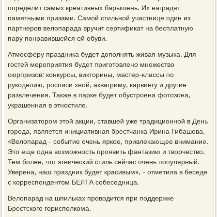
определит самых креативных барышень. Их наградят
памятными призами. Самой стильной участнице один из
партнеров велопарада вручит сертификат на бесплатную
пару понравившейся ей обуви.
Атмосферу праздника будет дополнять живая музыка. Для
гостей мероприятия будет приготовлено множество
сюрпризов: конкурсы, викторины, мастер-классы по
рукоделию, росписи хной, аквагриму, карвингу и другие
развлечения. Также в парке будет обустроена фотозона,
украшенная в этностиле.
Организатором этой акции, ставшей уже традиционной в День
города, является инициативная брестчанка Ирина Гибашова.
«Велопарад - событие очень яркое, привлекающее внимание.
Это еще одна возможность проявить фантазию и творчество.
Тем более, что этнический стиль сейчас очень популярный.
Уверена, наш праздник будет красивым», - отметила в беседе
с корреспондентом БЕЛТА собеседница.
Велопарад на шпильках проводится при поддержке
Брестского горисполкома.