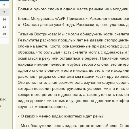
2
Больше одного слона в одном месте раньше не находили
9
Елена Мокрушина, «АиФ-Прикамье»: Археологические рас
16
от Оханска длятся уже 4 года. Расскажите, чего удалось д
23
Татьяна Вострикова: Мы смогли обнаружить кости скелета
30
Результаты раскопок прошлых лет не давали стопроцентно
слона на месте. Кости, обнаруженные при раскопках 2013
образом, что большая часть скелета могла с одинаковым 
осыпаться в реку или оставаться в береге. Приятной нео
находка нижней челюсти и зубов второго слона, это инте
одного слона в одном месте никогда до этого не находил
раскопок - рядом со слонами мы нашли кости других живо
Это дополнительная возможность изучения фауны средне
которая позволит реконструировать условия жизни и пал
конкретного региона в древности, а также уточнить геолог
ских
видов древних животных и существенно дополнить инфор
.
крупных млекопитающих.
- О каких именно видах животных идёт речь?
- Мы обнаружили шесть видов: трогонтериевый слон (2 ос