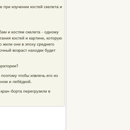
е при изучении костей скелета и
ам и костям скелета - одному
егания костей и картине, которую
о жили они в эпоху среднего
очный возраст находки будет
оратории?
поэтому чтобы извлечь его из
аном и лебёдкой.
 кран-борта перегрузили в