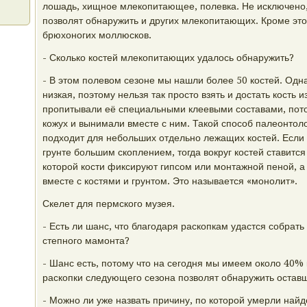
лошадь, хищное млекопитающее, полевка. Не исключено,
позволят обнаружить и других млекопитающих. Кроме эт
брюхоногих моллюсков.
- Сколько костей млекопитающих удалось обнаружить?
- В этом полевом сезоне мы нашли более 50 костей. Одна
низкая, поэтому нельзя так просто взять и достать кость 
пропитывали её специальными клеевыми составами, пото
кожух и вынимали вместе с ним. Такой способ палеонтоло
подходит для небольших отдельно лежащих костей. Если 
грунте большим скоплением, тогда вокруг костей ставитс
которой кости фиксируют гипсом или монтажной пеной, 
вместе с костями и грунтом. Это называется «монолит».
Скелет для пермского музея.
- Есть ли шанс, что благодаря раскопкам удастся собрать
степного мамонта?
- Шанс есть, потому что на сегодня мы имеем около 40% 
раскопки следующего сезона позволят обнаружить оставш
- Можно ли уже назвать причину, по которой умерли най