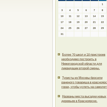
1
3
4
5
6
7
8
10
11
12
13
14
15
17
18
19
20
21
22
24
25
26
27
28
29
31
Более 70 школ и 20 пристроев
необходимо построить в
Нижегородской области для
ликвидации второй смены.
Туристы из Москвы бросили
раненого товарища в краснояр
горах, чтобы успеть на самолет
Названы места высадки новых
деревьев в Красноярске.