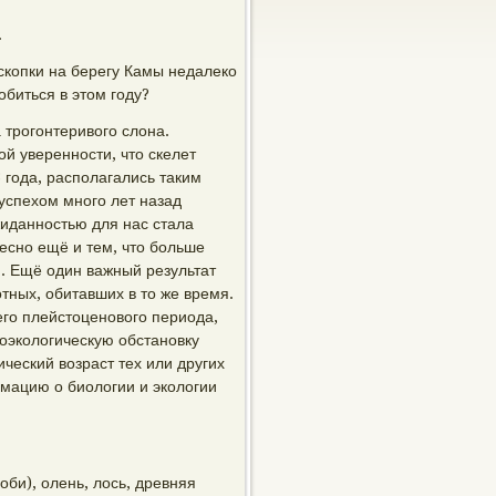
.
копки на берегу Камы недалеко
обиться в этом году?
 трогонтеривого слона.
й уверенности, что скелет
 года, располагались таким
успехом много лет назад
жиданностью для нас стала
ресно ещё и тем, что больше
и. Ещё один важный результат
тных, обитавших в то же время.
го плейстоценового периода,
еоэкологическую обстановку
ический возраст тех или других
мацию о биологии и экологии
оби), олень, лось, древняя