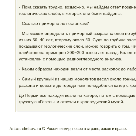
- Пока сказать трудно, возможно, мы найдём ответ поздне
геологических слоёв, в которых они были найдены.
- Сколько примерно лет останкам?
- Мы можем определить примерный возраст слонов по зуб
из них 30−40 лет, второму около 50. Судя по глубине зал
показывают геологические слои, можно говорить о том, чт
плейстоцена примерно 300−200 тысяч лет назад. Более т
установлен с помощью радиоуглеродного анализа.
- Каким образом находки везли от места раскопок до лаб
- Самый крупный из наших монолитов весил около тонны, 
раскопа и довезти до города нам понадобился катер с кр
До Перми все находки везли на катере, потом с помощью
грузовую «Газель» и отвезли в краеведческий музей.
Anton-chehov.ru © Россия и мир, новое в стране, закон и право.