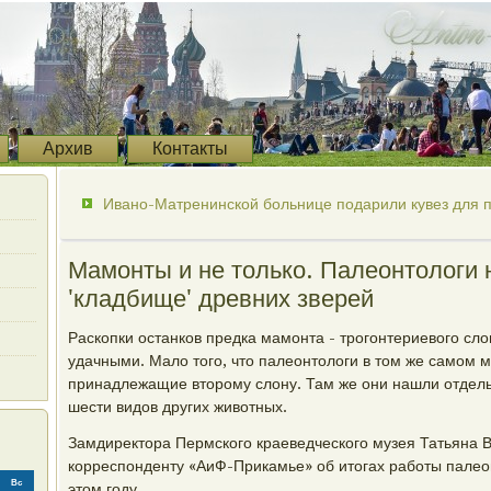
Архив
Контакты
Ивано-Матренинской больнице подарили кувез для 
Мамонты и не только. Палеонтологи 
'кладбище' древних зверей
Раскопки останков предка мамонта - трогонтериевого слон
удачными. Мало того, что палеонтологи в том же самом м
принадлежащие второму слону. Там же они нашли отдел
шести видов других животных.
Замдиректора Пермского краеведческого музея Татьяна В
корреспонденту «АиФ-Прикамье» об итогах работы палео
Вс
этом году.