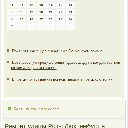
10
11
12
13
14
15
16
17
18
19
20
21
22
23
24
25
26
27
28
29
30
31
Почти 300 саженцев высадили в Ольхонском районе.
Безбарьерную среду до конца года создадут в каждой третьей
школе Хабаровского края.
В Крыму почтут память воинов, павших в Крымскую войну.
Картина станет веселее.
Ремонт улицы Розы Люксембург в