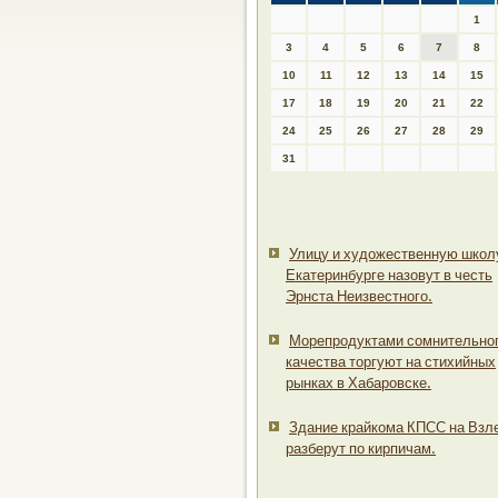
1
3
4
5
6
7
8
10
11
12
13
14
15
17
18
19
20
21
22
24
25
26
27
28
29
31
Улицу и художественную школ
Екатеринбурге назовут в честь
Эрнста Неизвестного.
Морепродуктами сомнительно
качества торгуют на стихийных
рынках в Хабаровске.
Здание крайкома КПСС на Взл
разберут по кирпичам.