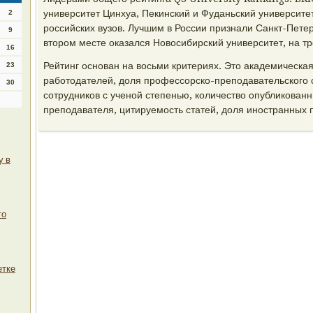
университет Цинхуа, Пекинский и Фуданьский университет
2
российских вузов. Лучшим в России признали Санкт-Петер
9
втором месте оказался Новосибирский университет, на т
16
Рейтинг основан на восьми критериях. Это академическа
23
работодателей, доля профессорско-преподавательского с
30
сотрудников с ученой степенью, количество опубликованн
преподавателя, цитируемость статей, доля иностранных 
у в
го
етке