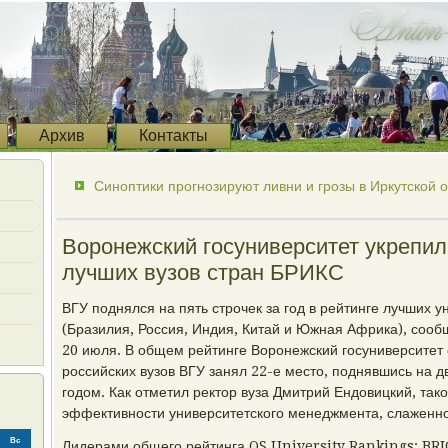
Архив
Контакты
Синоптики прогнозируют ливни и грозы в Иркутской 
Воронежский госуниверситет укрепил
лучших вузов стран БРИКС
ВГУ поднялся на пять строчек за год в рейтинге лучших 
(Бразилия, Россия, Индия, Китай и Южная Африка), сообщ
20 июля. В общем рейтинге Воронежский госуниверситет 
российских вузов ВГУ занял 22-е место, поднявшись на д
годом. Как отметил ректор вуза Дмитрий Ендовицкий, тако
эффективности университетского менеджмента, слаженной
Вс
Лидерами общего рейтинга QS University Rankings: BRIC