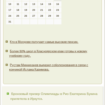
10
11
12
13
14
15
16
17
18
19
20
21
22
23
24
25
26
27
28
29
30
31
Кто в Молдове получает самые высокие пенсии.
Более 80% школ в Красноярском крае готовы к новому
учебному году.
Рустам Минниханов выразил соболезнования в связи с
кончиной Ислама Каримова.
Бронзовый призер Олимпиады в Рио Екатерина Букина
прилетела в Иркутск.