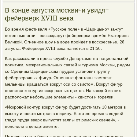
В конце августа москвичи увидят
фейерверк XVIII века
Во время фестиваля «Русское поле» в «Царицыно» зажгут
потешные огни - воссоздадут фейерверки времён Екатерины
Великой. Огненное шоу на воде пройдёт в воскресенье, 28
августа. Фейерверк XVIII века начнётся в 21:50.
Как рассказали в пресс-службе Департамента национальной
политики, межрегиональных связей и туризма Москвы, рядом
со Средним Царицынским прудом установят группу
фейерверочных фигур. Огненные фонтаны заставят
мельницы вращаться вокруг оси со свистом. Вокруг фигур
появится контур из искр разных цветов. На каждой из них
расположат небольшие элементы - свистки и горелки.
«Искровой контур вокруг фигур будет достигать 10 метров в
высоту и шести метров в ширину. В это же время с водной
глади пруда вверх выпустят залпы от римских свечей», -
пояснили в департаменте.
Потешные огни будут загораться поэтапно, одновременно