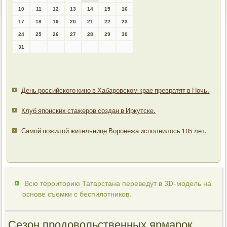
10
11
12
13
14
15
16
17
18
19
20
21
22
23
24
25
26
27
28
29
30
31
День российского кино в Хабаровском крае превратят в Ночь.
Клуб японских стажеров создан в Иркутске.
Самой пожилой жительнице Воронежа исполнилось 105 лет.
Всю территорию Татарстана переведут в 3D-модель на
основе съемки с беспилотников.
Сезон продовольственных ярмарок