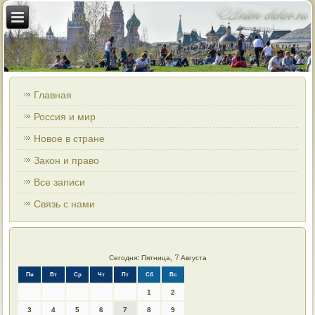
Главная
Россия и мир
Новое в стране
Закон и право
Все записи
Связь с нами
Сегодня: Пятница, 7 Августа
Пн
Вт
Ср
Чт
Пт
Сб
Вс
1
2
3
4
5
6
7
8
9