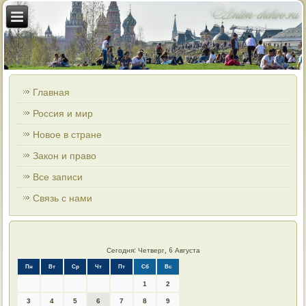
Главная
Россия и мир
Новое в стране
Закон и право
Все записи
Связь с нами
Сегодня: Четверг, 6 Августа
Пн
Вт
Ср
Чт
Пт
Сб
Вс
1
2
3
4
5
6
7
8
9