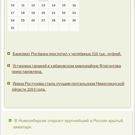
10
11
12
13
14
15
16
17
18
19
20
21
22
23
24
25
26
27
28
29
30
31
Банкомат Росбанка проглотил у челябинца 320 тыс. рублей.
Установка гаражей в хабаровском микрорайоне Флегонтова
приостановлена.
Ирина Ростунова стала лучшим почтальоном Нижегородской
области 2016 года.
В Новосибирске откроют крупнейший в России крытый
аквапарк.