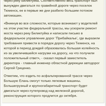
через реку Биликтуйка. Соответственно весь транспорт был
вынужден двигаться по гравийной дороге через поселок
Тюменск, ее в первые же дни разбило большим потоком
автомашин.
«Вникнув во все сложности, которые возникают у водителей
на этом участке федеральной трассы, мы ускорили ремонт
моста через реку Биликтуйка и написали письмо в
федеральное управление дорог 'Прибайкалье', где выразили
требования привести в порядок дорогу через Тюменск, на
которой в период дождей образовалась большая колейность
из-за увеличившейся нагрузки на дорогу, на что получили
положительный ответ», - сказал первый заместитель
директора - главный инженер областной дирекции автодорог
Сергей Гриценко.
Отметим, что ездить по асфальтированной трассе через
Большую Елань смогут только легковые машины.
Большегрузный и крупногабаритный транспорт будет
двигаться через путепровод над железной дорогой,
реконструкция которого продлится до октября.