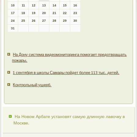
10
11
12
13
14
15
16
17
18
19
20
21
22
23
24
25
26
27
28
29
30
31
На Дону система видеомониторинга помогает предотвращать
пожары.
1 сентября в школы Самары пойдет более 113 тыс. детей.
Контрольный ущерб.
На Новом Арбате установят самую длинную лавочку в
Москве.