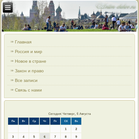
Главная
Россия и мир
Новое в стране
Закон и право
Все записи
Связь с нами
Сегодня: Четверг, 6 Августа
Пн
Вт
Ср
Чт
Пт
Сб
Вс
1
2
3
4
5
6
7
8
9