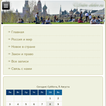
Главная
Россия и мир
Новое в стране
Закон и право
Все записи
Связь с нами
Сегодня: Суббота, 8 Августа
Пн
Вт
Ср
Чт
Пт
Сб
Вс
1
2
3
4
5
6
7
8
9