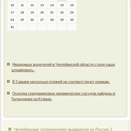
10
11
12
13
14
15
16
17
18
19
20
21
22
23
24
25
26
27
28
29
30
31
Нерадивых водителей в Челябинской области стали чаще
штрафовать.
В Самаре несколько пляжей не соответствуют нормам.
Осколки средневековых керамических сосудов найдены в
Геленджике на Кубани.
Челябинские пограничники выдворили из России 2