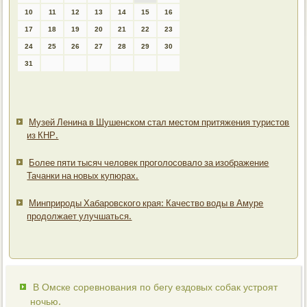
10
11
12
13
14
15
16
17
18
19
20
21
22
23
24
25
26
27
28
29
30
31
Музей Ленина в Шушенском стал местом притяжения туристов
из КНР.
Более пяти тысяч человек проголосовало за изображение
Тачанки на новых купюрах.
Минприроды Хабаровского края: Качество воды в Амуре
продолжает улучшаться.
В Омске соревнования по бегу ездовых собак устроят
ночью.