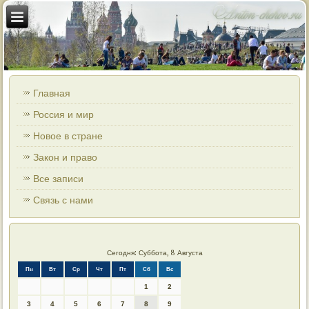
Главная
Россия и мир
Новое в стране
Закон и право
Все записи
Связь с нами
Сегодня: Суббота, 8 Августа
Пн
Вт
Ср
Чт
Пт
Сб
Вс
1
2
3
4
5
6
7
8
9