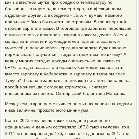
как в известной шутке про 'среднюю температуру по
больнице' - в морге одна температура, в инфекционном
отделении другая, а в среднем - 36,6. Я думаю, намного
правильнее было бы считать по отраслям. В транспортной
отрасли зарплата выше. В торговле, где зарплаты небольшие
и много теневых факторов - картина совсем другая. А если
складывать вместе и руководителей портов, и врачей, и
учителей, и пенсионеров - средняя зарплата будет вполне
нормальная. Получается - тогда и стремиться не к чему? А
ведь у многих сегодня доходы снизились не на какие-то
6−7%, а в два раза, а то и больше. Как можно складывать
вместе зарплату в Хабаровске, и зарплату в таежном селе
Тулучи? В селах и зарплаты-то никакой нет. Большинство на
пособие живет, да с огорода кормится», - считает
пенсионерка из поселка Октябрьский Валентина Мельник.
Между тем, в крае растет численность населения с доходами
ниже величины прожиточного минимума.
Если в 2013 году число таких граждан в регионе по
официальным данным составляло 167,8 тысяч человек, то в
2014-м оно выросло до 176,5 тысяч. По данным на 2015 год