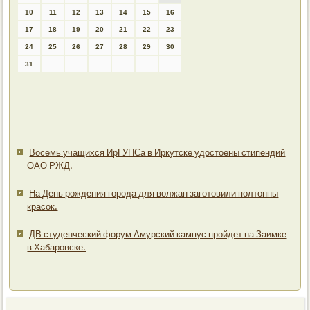
10
11
12
13
14
15
16
17
18
19
20
21
22
23
24
25
26
27
28
29
30
31
Восемь учащихся ИрГУПСа в Иркутске удостоены стипендий
ОАО РЖД.
На День рождения города для волжан заготовили полтонны
красок.
ДВ студенческий форум Амурский кампус пройдет на Заимке
в Хабаровске.