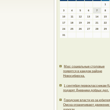
1
3
4
5
6
7
8
10
11
12
13
14
15
17
18
19
20
21
22
24
25
26
27
28
29
31
Мэр: социальные столовые
появятся в каждом районе
Новосибирска.
1 сентября первоклассникам К
подарят Дневники добрых дел.
Городские власти из-за юбиле
Омска ограничивают движение
дорогах.