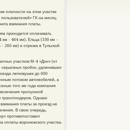
им платности на этом участке
 пользователей» ГК на месяц
нкта взимания платы.
лям приходится оплачивать
 км - 464 км), Ельца (330 км -
 - 260 км) и отрезка в Тульской
тных участков М-4 «Дон» (от
е серьезных пробок, удлинивших
роезда легковушек до 600
енным потоком автомобилей, а
сенью того же года компания
величения пропускной
в транспондеров. Однако
взимания платы за проезд не
ачения. В свою очередь,
ор» противопоставил
а оплаты воронежского участка.