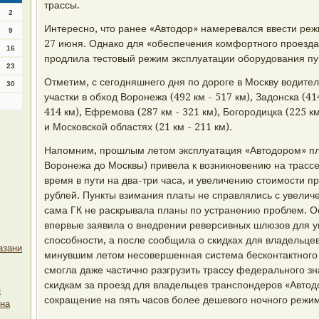
трассы.
2
Интересно, что ранее «Автодор» намеревался ввести реж
9
27 июня. Однако для «обеспечения комфортного проезда
16
продлила тестовый режим эксплуатации оборудования пу
23
Отметим, с сегодняшнего дня по дороге в Москву водите
30
участки в обход Воронежа (492 км - 517 км), Задонска (414
414 км), Ефремова (287 км - 321 км), Богородицка (225 км
и Московской областях (21 км - 211 км).
Напомним, прошлым летом эксплуатация «Автодором» пла
Воронежа до Москвы) привела к возникновению на трасс
время в пути на два-три часа, и увеличению стоимости п
рублей. Пункты взимания платы не справлялись с увелич
сама ГК не раскрывала планы по устранению проблем. О
впервые заявила о внедрении реверсивных шлюзов для у
способности, а после сообщила о скидках для владельце
азани
минувшим летом несовершенная система бесконтактного 
смогла даже частично разгрузить трассу федерального зн
скидкам за проезд для владельцев транспондеров «Автод
я
сокращение на пять часов более дешевого ночного режим
 на