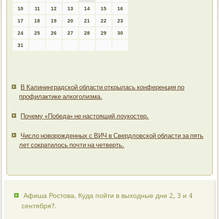
10
11
12
13
14
15
16
17
18
19
20
21
22
23
24
25
26
27
28
29
30
31
В Калининградской области открылась конференция по
профилактике алкоголизма.
Почему «Победа» не настоящий лоукостер.
Число новорожденных с ВИЧ в Свердловской области за пять
лет сократилось почти на четверть.
Афиша Ростова. Куда пойти в выходные дни 2, 3 и 4
сентября?.