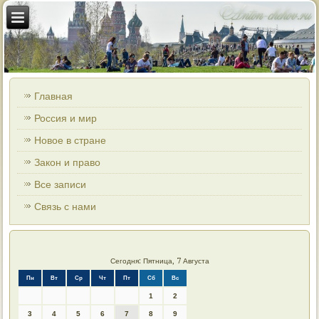
Главная
Россия и мир
Новое в стране
Закон и право
Все записи
Связь с нами
Сегодня: Пятница, 7 Августа
Пн
Вт
Ср
Чт
Пт
Сб
Вс
1
2
3
4
5
6
7
8
9