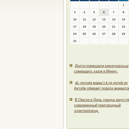
1
3
4
5
6
7
8
10
11
12
13
14
15
17
18
19
20
21
22
24
25
26
27
28
29
31
Долги помешали южноуральцу
совершить хадж в Мекку.
41-летняя мама 14-ти детей из
Актобе обивает пороги акимато
В Омске в День города запустя
современный пригородный
электропоезд.