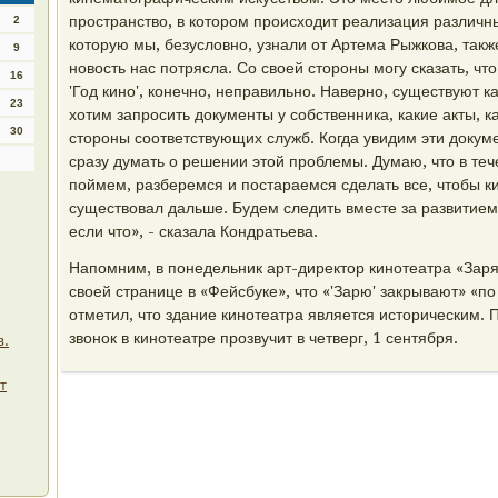
пространство, в котором происходит реализация различны
2
которую мы, безусловно, узнали от Артема Рыжкова, также
9
новость нас потрясла. Со своей стороны могу сказать, что
16
'Год кино', конечно, неправильно. Наверно, существуют 
23
хотим запросить документы у собственника, какие акты, 
30
стороны соответствующих служб. Когда увидим эти докум
сразу думать о решении этой проблемы. Думаю, что в теч
поймем, разберемся и постараемся сделать все, чтобы ки
существовал дальше. Будем следить вместе за развитием 
если что», - сказала Кондратьева.
Напомним, в понедельник арт-директор кинотеатра «Зар
своей странице в «Фейсбуке», что «'Зарю' закрывают» «по
отметил, что здание кинотеатра является историческим.
звонок в кинотеатре прозвучит в четверг, 1 сентября.
в.
т