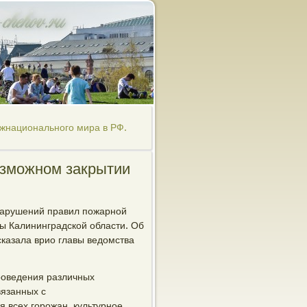
ежнационального мира в РФ.
озможном закрытии
 нарушений правил пожарной
ры Калининградской области. Об
казала врио главы ведомства
проведения различных
вязанных с
 всех горожан, культурное