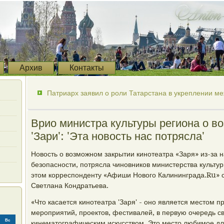
Архив
Контакты
Патриарх заявил о роли Татарстана в укреплении м
Врио министра культуры региона о в
'Зари': 'Эта новость нас потрясла'
Новость о возможном закрытии кинотеатра «Заря» из-за
безопасности, потрясла чиновников министерства культу
этом корреспонденту «Афиши Нового Калининграда.Ru» с
Светлана Кондратьева.
«Что касается кинотеатра 'Заря' - оно является местом 
мероприятий, проектов, фестивалей, в первую очередь с
Вс
кинематографическим искусством. Это место любимое для