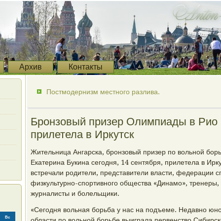
Архив
Контакты
Постмодернизм местного разлива.
Бронзовый призер Олимпиады в Рио 
прилетела в Иркутск
Жительница Ангарска, бронзовый призер по вольной бор
Екатерина Букина сегодня, 14 сентября, прилетела в Ирк
встречали родители, представители власти, федерации с
физкультурно-спортивного общества «Динамо», тренеры, 
журналисты и болельщики.
«Сегодня вольная борьба у нас на подъеме. Недавно юн
Вс
области по вольной борьбе выиграла первенство Сибирск