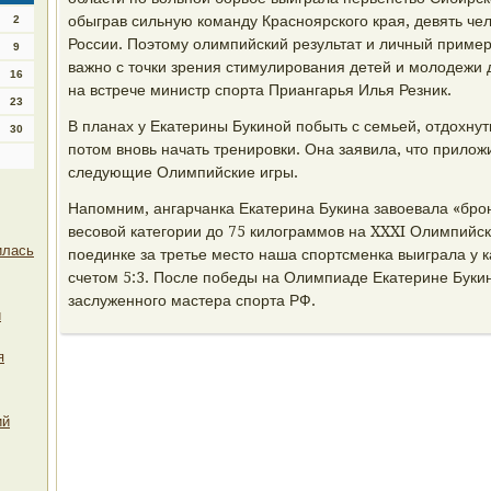
обыграв сильную команду Красноярского края, девять че
2
России. Поэтому олимпийский результат и личный пример
9
важно с точки зрения стимулирования детей и молодежи д
16
на встрече министр спорта Приангарья Илья Резник.
23
В планах у Екатерины Букиной побыть с семьей, отдохнут
30
потом вновь начать тренировки. Она заявила, что приложи
следующие Олимпийские игры.
Напомним, ангарчанка Екатерина Букина завоевала «брон
весовой категории до 75 килограммов на XXXI Олимпийск
илась
поединке за третье место наша спортсменка выиграла у 
счетом 5:3. После победы на Олимпиаде Екатерине Буки
заслуженного мастера спорта РФ.
й
я
ий