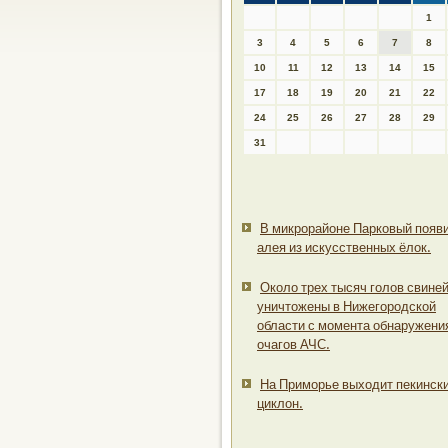
1
3
4
5
6
7
8
10
11
12
13
14
15
17
18
19
20
21
22
24
25
26
27
28
29
31
В микрорайоне Парковый появ
алея из искусственных ёлок.
Около трех тысяч голов свине
уничтожены в Нижегородской
области с момента обнаружени
очагов АЧС.
На Приморье выходит пекинск
циклон.