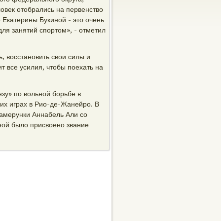
ловек отобрались на первенство
 Екатерины Букиной - это очень
ля занятий спортом», - отметил
ь, восстановить свои силы и
т все усилия, чтобы поехать на
зу» по вольной борьбе в
их играх в Рио-де-Жанейро. В
камерунки Аннабель Али со
ной было присвоено звание