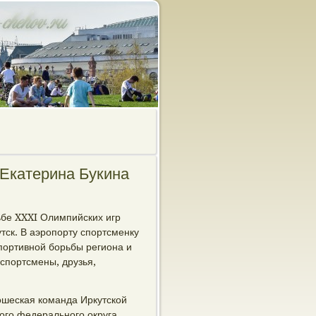
Екатерина Букина
ьбе XXXI Олимпийских игр
утск. В аэропорту спортсменку
портивной борьбы региона и
спортсмены, друзья,
ошеская команда Иркутской
ого федерального округа,