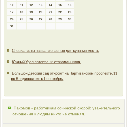
10
11
12
13
14
15
16
17
18
19
20
21
22
23
24
25
26
27
28
29
30
31
Специалисты назвали опасные для купания места.
Южный Урал потерял 28 стобалльников.
Большой детский сад откроют на Партизанском проспекте, 11
во Владивостоке к 1 сентября.
Пахомов - работникам сочинской скорой: уважительного
отношения к людям никто не отменял.