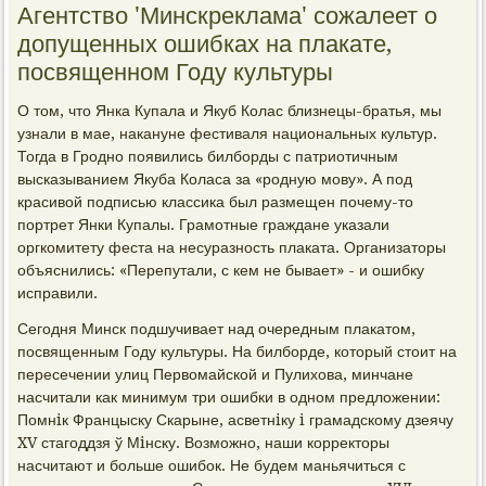
Агентство 'Минскреклама' сожалеет о
допущенных ошибках на плакате,
посвященном Году культуры
О том, что Янка Купала и Якуб Колас близнецы-братья, мы
узнали в мае, накануне фестиваля национальных культур.
Тогда в Гродно появились билборды с патриотичным
высказыванием Якуба Коласа за «родную мову». А под
красивой подписью классика был размещен почему-то
портрет Янки Купалы. Грамотные граждане указали
оргкомитету феста на несуразность плаката. Организаторы
объяснились: «Перепутали, с кем не бывает» - и ошибку
исправили.
Сегодня Минск подшучивает над очередным плакатом,
посвященным Году культуры. На билборде, который стоит на
пересечении улиц Первомайской и Пулихова, минчане
насчитали как минимум три ошибки в одном предложении:
Помнiк Францыску Скарыне, асветнiку i грамадскому дзеячу
XV стагоддзя ў Мiнску. Возможно, наши корректоры
насчитают и больше ошибок. Не будем маньячиться с