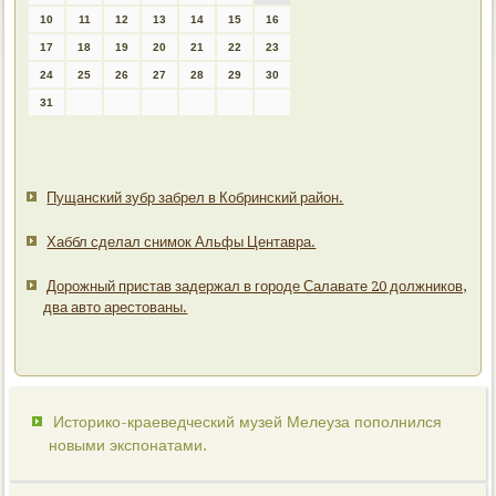
10
11
12
13
14
15
16
17
18
19
20
21
22
23
24
25
26
27
28
29
30
31
Пущанский зубр забрел в Кобринский район.
Хаббл сделал снимок Альфы Центавра.
Дорожный пристав задержал в городе Салавате 20 должников,
два авто арестованы.
Историко-краеведческий музей Мелеуза пополнился
новыми экспонатами.