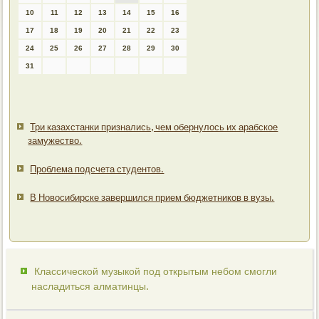
10
11
12
13
14
15
16
17
18
19
20
21
22
23
24
25
26
27
28
29
30
31
Три казахстанки признались, чем обернулось их арабское
замужество.
Проблема подсчета студентов.
В Новосибирске завершился прием бюджетников в вузы.
Классической музыкой под открытым небом смогли
насладиться алматинцы.