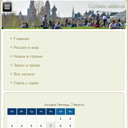
Главная
Россия и мир
Новое в стране
Закон и право
Все записи
Связь с нами
Сегодня: Пятница, 7 Августа
Пн
Вт
Ср
Чт
Пт
Сб
Вс
1
2
3
4
5
6
7
8
9