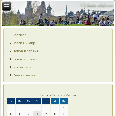
Главная
Россия и мир
Новое в стране
Закон и право
Все записи
Связь с нами
Сегодня: Четверг, 6 Августа
Пн
Вт
Ср
Чт
Пт
Сб
Вс
1
2
3
4
5
6
7
8
9