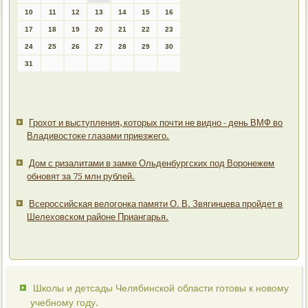
10
11
12
13
14
15
16
17
18
19
20
21
22
23
24
25
26
27
28
29
30
31
Грохот и выступления, которых почти не видно - день ВМФ во
Владивостоке глазами приезжего.
Дом с ризалитами в замке Ольденбургских под Воронежем
обновят за 75 млн рублей.
Всероссийская велогонка памяти О. В. Звягинцева пройдет в
Шелеховском районе Приангарья.
Школы и детсады Челябинской области готовы к новому
учебному году.