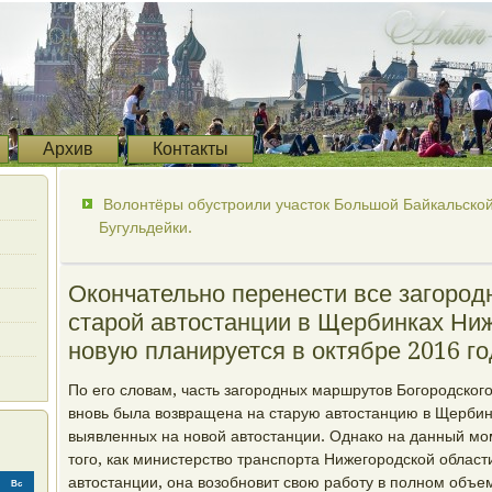
Архив
Контакты
Волонтёры обустроили участок Большой Байкальской
Бугульдейки.
Окончательно перенести все загоро
старой автостанции в Щербинках Ни
новую планируется в октябре 2016 го
По его словам, часть загородных маршрутов Богородског
вновь была возвращена на старую автостанцию в Щербин
выявленных на новой автостанции. Однако на данный мо
того, как министерство транспорта Нижегородской облас
автостанции, она возобновит свою работу в полном объе
Вс