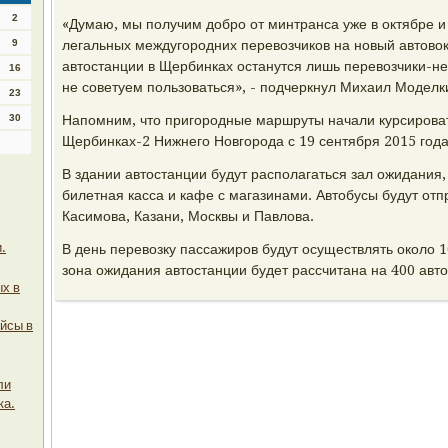
2
«Думаю, мы получим добро от минтранса уже в октябре и
9
легальных междугородних перевозчиков на новый автовок
автостанции в Щербинках останутся лишь перевозчики-не
16
не советуем пользоваться», - подчеркнул Михаил Моделк
23
30
Напомним, что пригородные маршруты начали курсироват
Щербинках-2 Нижнего Новгорода с 19 сентября 2015 года
В здании автостанции будут располагаться зал ожидания,
билетная касса и кафе с магазинами. Автобусы будут от
Касимова, Казани, Москвы и Павлова.
.
В день перевозку пассажиров будут осуществлять около 1
зона ожидания автостанции будет рассчитана на 400 авто
х в
ейсы в
ли
ка.