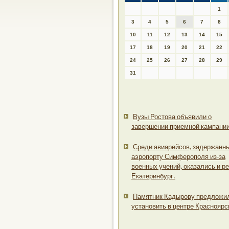
1
3
4
5
6
7
8
10
11
12
13
14
15
17
18
19
20
21
22
24
25
26
27
28
29
31
Вузы Ростова объявили о
завершении приемной кампании
Среди авиарейсов, задержанны
аэропорту Симферополя из-за
военных учений, оказались и р
Екатеринбург.
Памятник Кадырову предложи
установить в центре Красноярс