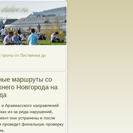
 тропы от Листвянки до
дные маршруты со
жнего Новгорода на
да
о и Арзамасского направлений
ках из-за ряда нарушений,
мент они устранены и после
ти проведет финальную проверку
ме.