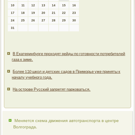
10
11
12
13
14
15
16
17
18
19
20
21
22
23
24
25
26
27
28
29
30
31
В Екатеринбурге проходят рейды по готовности потребителей
газа к зиме.
Более 120 школ и детских садов в Приморье уже приняты к
началу учебного года.
На острове Русский запретят парковаться.
Меняется схема движения автотранспорта в центре
Волгограда.