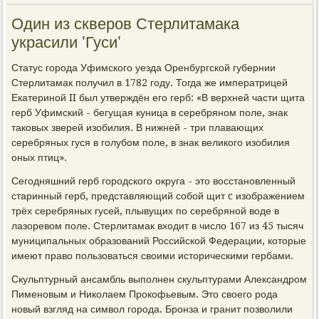
Один из скверов Стерлитамака
украсили 'Гуси'
Статус города Уфимского уезда Оренбургской губернии
Стерлитамак получил в 1782 году. Тогда же императрицей
Екатериной II был утверждён его герб: «В верхней части щита
герб Уфимский - бегущая куница в серебряном поле, знак
таковых зверей изобилия. В нижней - три плавающих
серебряных гуся в голубом поле, в знак великого изобилия
оных птиц».
Сегодняшний герб городского округа - это восстановленный
старинный герб, представляющий собой щит c изображением
трёх серебряных гусей, плывущих по серебряной воде в
лазоревом поле. Стерлитамак входит в число 167 из 45 тысяч
муниципальных образований Российской Федерации, которые
имеют право пользоваться своими историческими гербами.
Скульптурный ансамбль выполнен скульптурами Александром
Пименовым и Николаем Прокофьевым. Это своего рода
новый взгляд на символ города. Бронза и гранит позволили