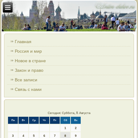
Главная
Россия и мир
Новое в стране
Закон и право
Все записи
Связь с нами
Сегодня: Суббота, 8 Августа
Пн
Вт
Ср
Чт
Пт
Сб
Вс
1
2
3
4
5
6
7
8
9