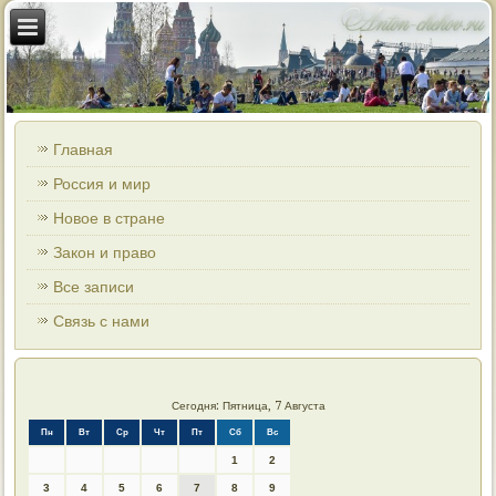
Главная
Россия и мир
Новое в стране
Закон и право
Все записи
Связь с нами
Сегодня: Пятница, 7 Августа
Пн
Вт
Ср
Чт
Пт
Сб
Вс
1
2
3
4
5
6
7
8
9