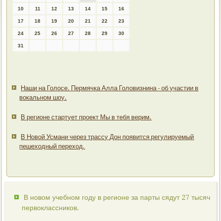
10
11
12
13
14
15
16
17
18
19
20
21
22
23
24
25
26
27
28
29
30
31
Наши на Голосе. Пермячка Алла Головизнина - об участии в
вокальном шоу.
В регионе стартует проект Мы в тебя верим.
В Новой Усмани через трассу Дон появится регулируемый
пешеходный переход.
В новом учебном году в регионе за парты сядут 27 тысяч
первоклассников.