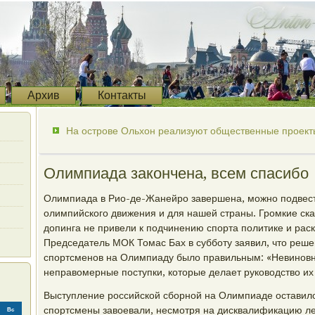
Архив
Контакты
На острове Ольхон реализуют общественные проекты
Олимпиада закончена, всем спасибо
Олимпиада в Рио-де-Жанейро завершена, можно подвест
олимпийского движения и для нашей страны. Громкие ск
допинга не привели к подчинению спорта политике и рас
Председатель МОК Томас Бах в субботу заявил, что реше
спортсменов на Олимпиаду было правильным: «Невиновны
неправомерные поступки, которые делает руководство их 
Выступление российской сборной на Олимпиаде оставил
спортсмены завоевали, несмотря на дисквалификацию ле
Вс