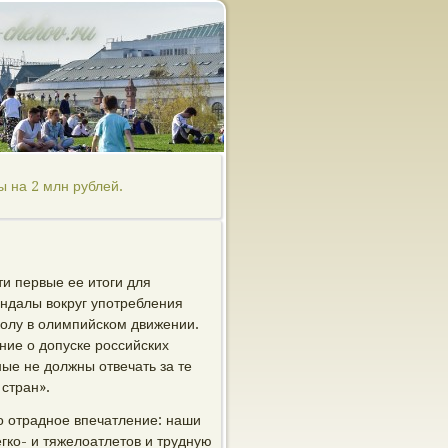
 на 2 млн рублей.
и первые ее итоги для
андалы вокруг употребления
колу в олимпийском движении.
ние о допуске российских
е не должны отвечать за те
стран».
о отрадное впечатление: наши
гко- и тяжелоатлетов и трудную