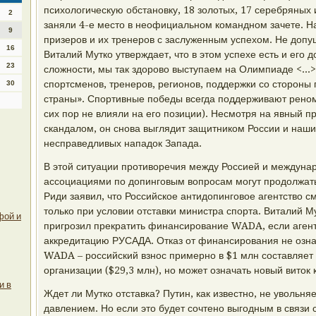
психологическую обстановку, 18 золотых, 17 серебряных
2
заняли 4-е место в неофициальном командном зачете. Н
9
призеров и их тренеров с заслуженным успехом. Не доп
16
Виталий Мутко утверждает, что в этом успехе есть и его 
23
сложности, мы так здорово выступаем на Олимпиаде <...>
спортсменов, тренеров, регионов, поддержки со стороны 
30
страны». Спортивные победы всегда поддерживают реном
сих пор не влияли на его позиции). Несмотря на явный п
скандалом, он снова выглядит защитником России и наши
несправедливых нападок Запада.
В этой ситуации противоречия между Россией и междун
ассоциациями по допинговым вопросам могут продолжат
Риди заявил, что Российское антидопинговое агентство с
только при условии отставки министра спорта. Виталий 
фой и
пригрозил прекратить финансирование WADA, если агент
аккредитацию РУСАДА. Отказ от финансирования не озна
WADA – российский взнос примерно в $1 млн составляе
организации ($29,3 млн), но может означать новый виток
и в
Ждет ли Мутко отставка? Путин, как известно, не увольн
давлением. Но если это будет сочтено выгодным в связи 