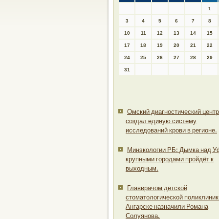
1
3
4
5
6
7
8
10
11
12
13
14
15
17
18
19
20
21
22
24
25
26
27
28
29
31
Омский диагностический центр
создал единую систему
исследований крови в регионе.
Минэкологии РБ: Дымка над У
крупными городами пройдёт к
выходным.
Главврачом детской
стоматологической поликлиник
Ангарске назначили Романа
Солуянова.