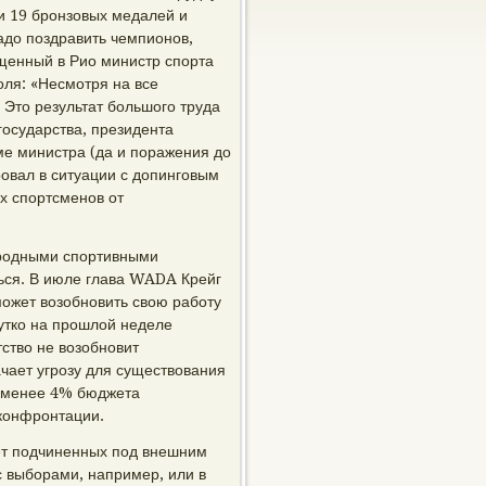
 и 19 бронзовых медалей и
адо поздравить чемпионов,
ущенный в Рио министр спорта
доля: «Несмотря на все
 Это результат большого труда
государства, президента
е министра (да и поражения до
ровал в ситуации с допинговым
х спортсменов от
ародными спортивными
ься. В июле глава WADA Крейг
может возобновить свою работу
Мутко на прошлой неделе
ство не возобновит
чает угрозу для существования
т менее 4% бюджета
 конфронтации.
яет подчиненных под внешним
с выборами, например, или в