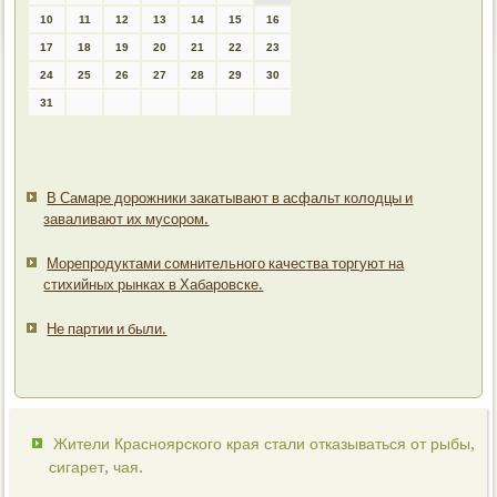
10
11
12
13
14
15
16
17
18
19
20
21
22
23
24
25
26
27
28
29
30
31
В Самаре дорожники закатывают в асфальт колодцы и
заваливают их мусором.
Морепродуктами сомнительного качества торгуют на
стихийных рынках в Хабаровске.
Не партии и были.
Жители Красноярского края стали отказываться от рыбы,
сигарет, чая.