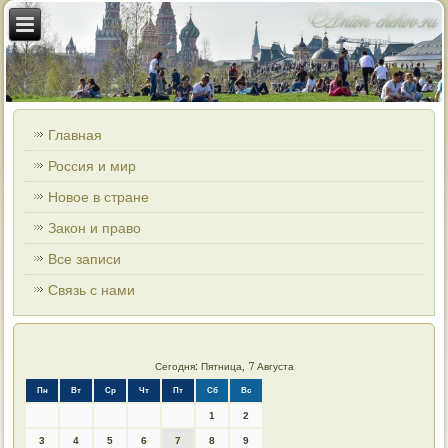
Главная
Россия и мир
Новое в стране
Закон и право
Все записи
Связь с нами
Сегодня: Пятница, 7 Августа
Пн
Вт
Ср
Чт
Пт
Сб
Вс
1
2
3
4
5
6
7
8
9