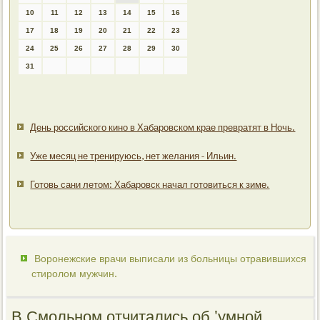
10
11
12
13
14
15
16
17
18
19
20
21
22
23
24
25
26
27
28
29
30
31
День российского кино в Хабаровском крае превратят в Ночь.
Уже месяц не тренируюсь, нет желания - Ильин.
Готовь сани летом: Хабаровск начал готовиться к зиме.
Воронежские врачи выписали из больницы отравившихся
стиролом мужчин.
В Смольном отчитались об 'умной