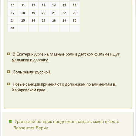
10
11
12
13
14
15
16
17
18
19
20
21
22
23
24
25
26
27
28
29
30
31
В Екатеринбурге на главные роли в детском фильме ищут
мальчика и девочку.
Соль земли русской.
Новые санкции применяют к должникам по алиментам в
Хабаровском крае.
Уральский историк предложил назвать сквер в честь
Лаврентия Берии.