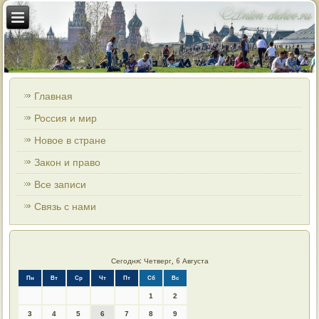
Главная
Россия и мир
Новое в стране
Закон и право
Все записи
Связь с нами
Сегодня: Четверг, 6 Августа
Пн
Вт
Ср
Чт
Пт
Сб
Вс
1
2
3
4
5
6
7
8
9