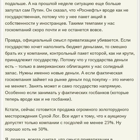
подальше. А на прошлой неделе ситуацию еще больше
запутал сам Путин. Он сказал, что «Роснефть» вроде как не
государственная, потому что у нее пакет акций в
собственности у иностранцев. Такими темпами у нас
госкомпаний скоро почти и не останется вовсе.
Правда, официальный смысл приватизации убивается. Если
государство хочет наполнить бюджет деньгами, то смешно
брать их у компании, контрольный пакет которой, как ни крути,
принадлежит государству. Потому что у государства деньги
есть – только в американских облигациях у нас солидный
запас. Нужны именно новые деньги. А если фактическая
госкомпания займет на рынке деньги под покупку – это ничего
не меняет. Занять может и само государство напрямую.
Особенно если занимать у фактических госбанков (которые
теперь вроде как и не госбанки).
Кстати, сейчас готовится продажа огромного золоторудного
месторождения Сухой Лог. Все идет к тому, что к аукциону
допустят только компании с госдолей не менее 25%. Ну
хорошо хоть не 50%.
Я, правда, всегда считал, что смысл приватизации в