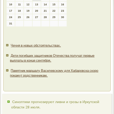
10
11
12
13
14
15
16
17
18
19
20
21
22
23
24
25
26
27
28
29
30
31
Чечня в новых обстоятельствах.
Дети погибших защитников Отечества получат первые
выплаты в конце сентября.
Памятник маршалу Василевскому для Хабаровска скоро
покажут родственникам.
Синоптики прогнозируют ливни и грозы в Иркутской
области 28 июля.