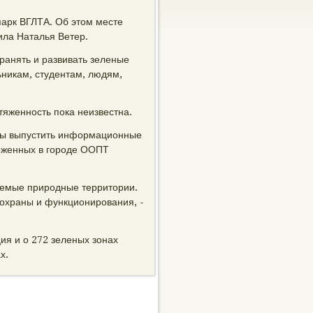
парк ВГЛТА. Об этом месте
ила Наталья Ветер.
ранять и развивать зеленые
никам, студентам, людям,
тяженность пока неизвестна.
ны выпустить информационные
оженных в городе ООПТ
няемые природные территории.
 охраны и функционирования, -
я и о 272 зеленых зонах
х.