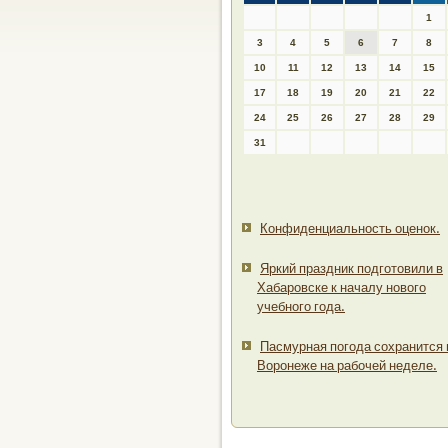
1
3
4
5
6
7
8
10
11
12
13
14
15
17
18
19
20
21
22
24
25
26
27
28
29
31
Конфиденциальность оценок.
Яркий праздник подготовили в
Хабаровске к началу нового
учебного года.
Пасмурная погода сохранится 
Воронеже на рабочей неделе.