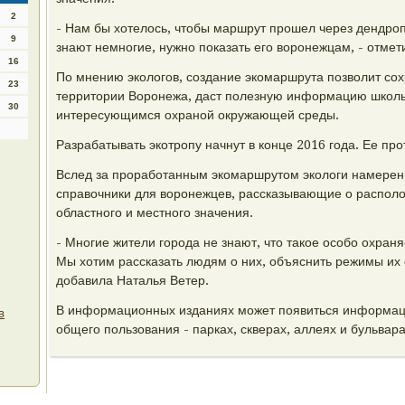
2
- Нам бы хотелось, чтобы маршрут прошел через дендро
9
знают немногие, нужно показать его воронежцам, - отмет
16
По мнению экологов, создание экомаршрута позволит сох
23
территории Воронежа, даст полезную информацию школь
30
интересующимся охраной окружающей среды.
Разрабатывать экотропу начнут в конце 2016 года. Ее про
Вслед за проработанным экомаршрутом экологи намере
справочники для воронежцев, рассказывающие о распол
областного и местного значения.
- Многие жители города не знают, что такое особо охра
Мы хотим рассказать людям о них, объяснить режимы их
добавила Наталья Ветер.
В информационных изданиях может появиться информаци
в
общего пользования - парках, скверах, аллеях и бульвара