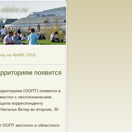
шоу на АрМИ-2016.
рриториям появится
ерриториям (ООПТ) появится в
вместно с лесотехническим
общила корреспонденту
Наталья Ветер во вторник, 30
т ООПТ местного и областного