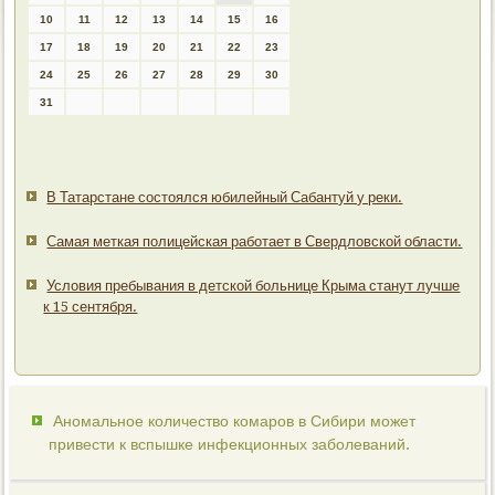
10
11
12
13
14
15
16
17
18
19
20
21
22
23
24
25
26
27
28
29
30
31
В Татарстане состоялся юбилейный Сабантуй у реки.
Самая меткая полицейская работает в Свердловской области.
Условия пребывания в детской больнице Крыма станут лучше
к 15 сентября.
Аномальное количество комаров в Сибири может
привести к вспышке инфекционных заболеваний.