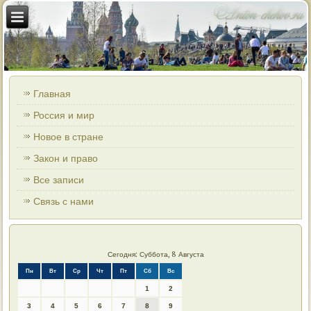
Главная
Россия и мир
Новое в стране
Закон и право
Все записи
Связь с нами
Сегодня: Суббота, 8 Августа
Пн
Вт
Ср
Чт
Пт
Сб
Вс
1
2
3
4
5
6
7
8
9