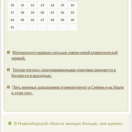
10
11
12
13
14
15
16
17
18
19
20
21
22
23
24
25
26
27
28
29
30
31
Метеорологи назвали сильные ливни новой климатической
нормой.
Теплая погода с кратковременными дождями ожидается в
Беларуси в выходные.
Пять военных аэродромов отремонтируют в Сибири и на Урале
в этом году.
В Новосибирской области женщин больше, чем мужчин.