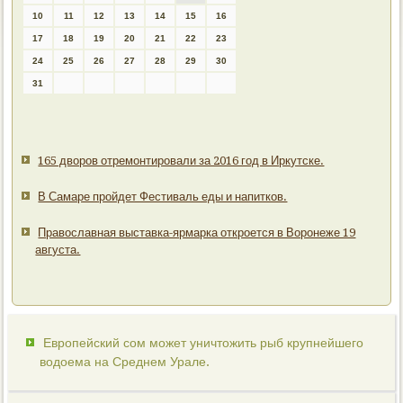
10
11
12
13
14
15
16
17
18
19
20
21
22
23
24
25
26
27
28
29
30
31
165 дворов отремонтировали за 2016 год в Иркутске.
В Самаре пройдет Фестиваль еды и напитков.
Православная выставка-ярмарка откроется в Воронеже 19
августа.
Европейский сом может уничтожить рыб крупнейшего
водоема на Среднем Урале.