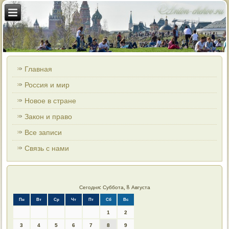
Главная
Россия и мир
Новое в стране
Закон и право
Все записи
Связь с нами
Сегодня: Суббота, 8 Августа
Пн
Вт
Ср
Чт
Пт
Сб
Вс
1
2
3
4
5
6
7
8
9